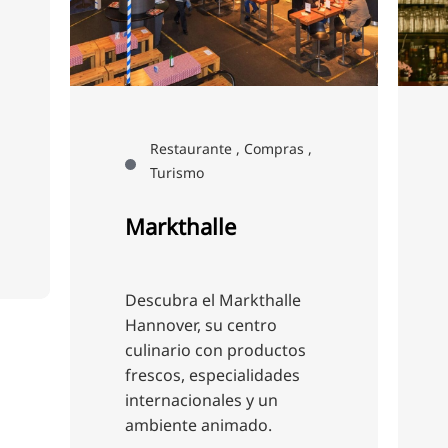
pras ,
Restaurante
Mio Mio
Mio Mio: estilo italiano y
alle
clásicos mediterráneos.
o
Disfrute de un vino con
uctos
dorada en espuma de
ades
hinojo en la terraza.
n
Tradición e innovación
para una experiencia