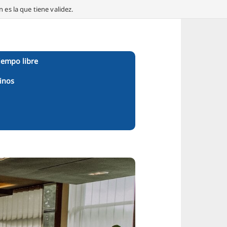
 es la que tiene validez.
iempo libre
inos