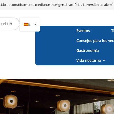
ido automáticamente mediante inteligencia artificial. La versión en alemán
ES
Eventos
T
DE
Consejos para los vec
EN
NL
Gastronomía
PL
Vida nocturna
IT
DA
SV
FR
PT
TR