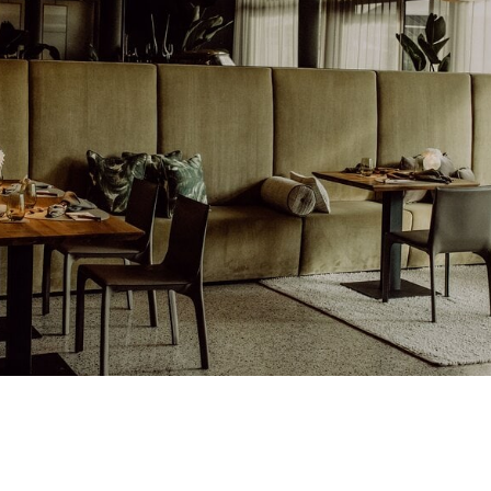
RU
FI
ZH
KO
JA
UK
BG