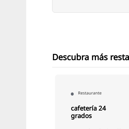
Descubra más rest
Restaurante
fetería 24
ados