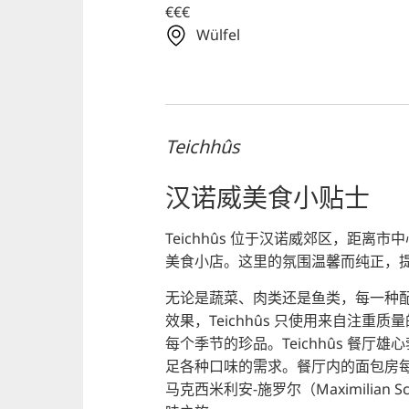
€€€
Wülfel
Teichhûs
汉诺威美食小贴士
Teichhûs 位于汉诺威郊区，距离
美食小店。这里的氛围温馨而纯正，
无论是蔬菜、肉类还是鱼类，每一种
效果，Teichhûs 只使用来自注
每个季节的珍品。Teichhûs 餐
足各种口味的需求。餐厅内的面包房
马克西米利安-施罗尔（Maximilian 