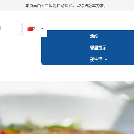
本页面由人工智能自动翻译。以德语版本为准。.
ZH
活动
DE
邻里提示
EN
NL
夜生活
PL
ES
IT
DA
SV
FR
PT