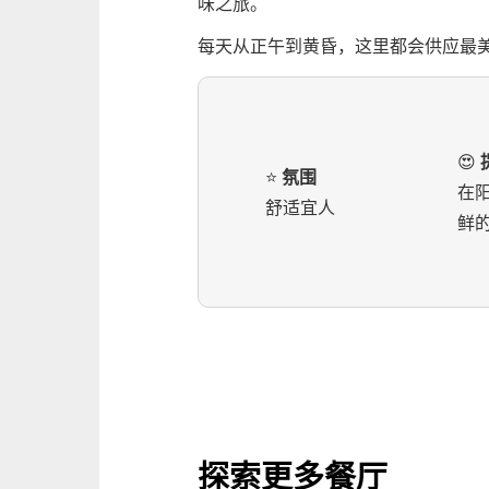
味之旅。
每天从正午到黄昏，这里都会供应最
😍
⭐️
氛围
在
舒适宜人
鲜
探索更多餐厅