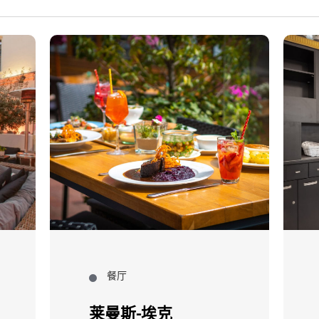
餐厅
莱曼斯-埃克
钯