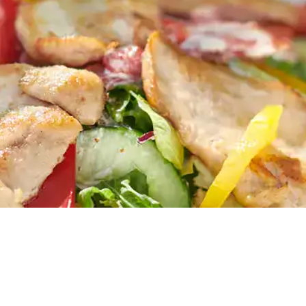
TR
RU
FI
KO
JA
UK
BG