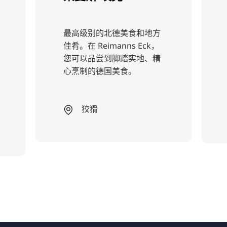
最高级别的北德美食和地方
体
佳肴。在 Reimanns Eck，
Pa
您可以品尝到脚踏实地、精
食
心烹制的德国美食。
和
肴
狡猾