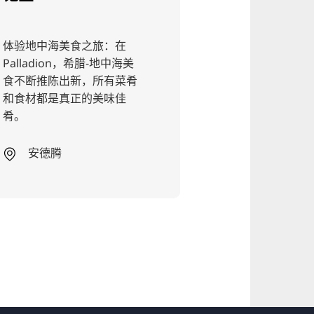
验地中海美食之旅：在
Corner - 您在林
lladion，希腊-地中海美
街区的聚会场所。在
不断推陈出新，所有菜肴
Schmuckplatz 
食材都是真正的美味佳
受社交活动。质量、
。
性和独特的氛围--欢
Corner！
安德腾
林登-北部