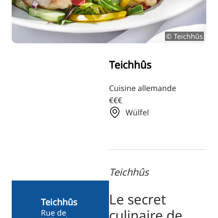
RU
FI
© Teichhûs
ZH
KO
Teichhûs
JA
UK
Cuisine allemande
€€€
BG
Wülfel
Teichhûs
Le secret
Teichhûs
culinaire de
Rue de