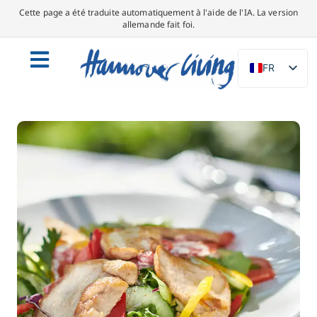
Cette page a été traduite automatiquement à l'aide de l'IA. La version
allemande fait foi.
FR
DE
EN
NL
PL
ES
IT
DA
SV
PT
TR