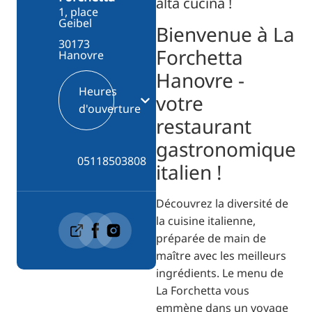
alta cucina !
1, place
Geibel
Bienvenue à La
30173
Forchetta
Hanovre
Hanovre -
Heures
votre
d'ouverture
restaurant
gastronomique
05118503808
italien !
Découvrez la diversité de
la cuisine italienne,
préparée de main de
maître avec les meilleurs
ingrédients. Le menu de
La Forchetta vous
emmène dans un voyage