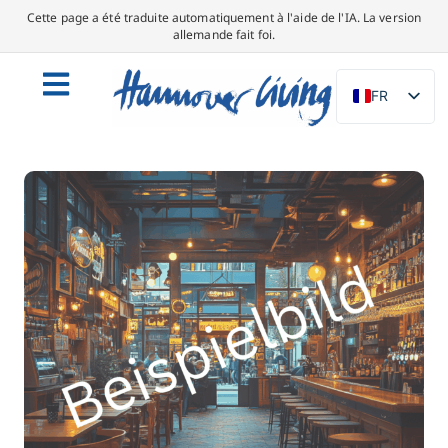
Cette page a été traduite automatiquement à l'aide de l'IA. La version
allemande fait foi.
FR
DE
EN
NL
PL
ES
IT
DA
SV
PT
TR