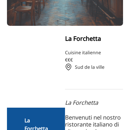
RU
FI
ZH
KO
La Forchetta
JA
UK
Cuisine italienne
€€€
BG
Sud de la ville
La Forchetta
Benvenuti nel nostro
La
ristorante italiano di
Forchetta