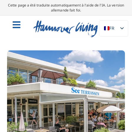
Cette page a été traduite automatiquement à l'aide de l'IA. La version
allemande fait foi.
FR
DE
EN
NL
PL
ES
IT
DA
SV
PT
TR