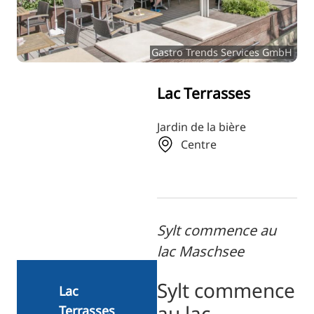
RU
FI
Gastro Trends Services GmbH
ZH
KO
Lac Terrasses
JA
UK
Jardin de la bière
Centre
BG
Sylt commence au
lac Maschsee
Sylt commence
Lac
au lac
Terrasses