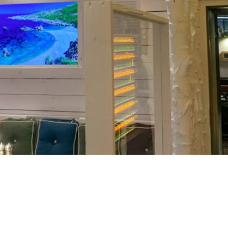
TR
RU
FI
KO
JA
UK
BG