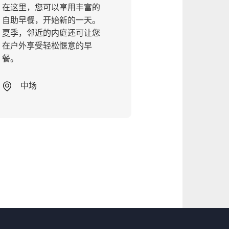
英塞尔海滩俱乐部（
在这里，您可以享用丰富的
Beach Club
自助早餐，开始新的一天。
（Maschsee
夏季，邻近的内庭还可让您
置，是休闲、工
在户外享受轻松惬意的早
理想场所。
餐。
狡猾
中场