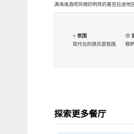
满海滩酒吧风情的明亮的基克拉迪地
⭐️
氛围
😍
现代化的俱乐部氛围
穆
探索更多餐厅