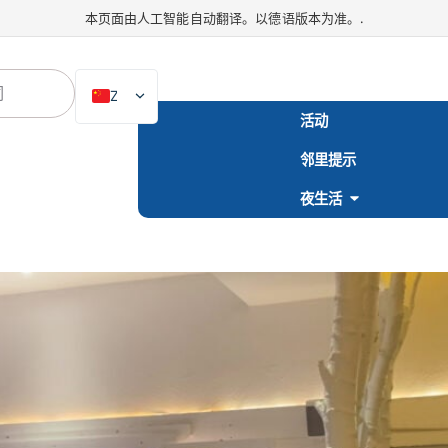
本页面由人工智能自动翻译。以德语版本为准。.
ZH
活动
DE
邻里提示
EN
NL
夜生活
PL
ES
IT
DA
SV
FR
PT