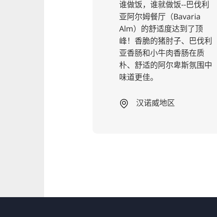
Nord 咖啡厅提供斯
谁做饭，谁就做饭--巴伐利
糕点、无麸质蛋
亚阿尔姆餐厅（Bavaria
糕，早餐则有新
Alm）的舒适度达到了顶
包卷和最好的涂
峰！香脆的猪肘子、巴伐利
亚香肠和小牛肉香肠在质
朴、舒适的阿尔卑斯氛围中
味道更佳。
北部
汉诺威地区