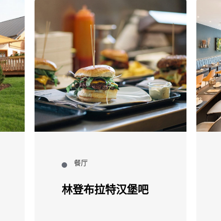
餐厅
林登布拉特汉堡吧