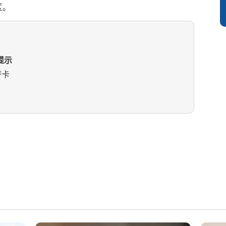
区。
提示
萨卡